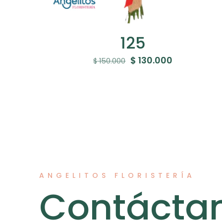
125
El
El
$
130.000
$
150.000
precio
precio
original
actual
era:
es:
$ 150.000.
$ 130.000.
ANGELITOS FLORISTERÍA
Contácta