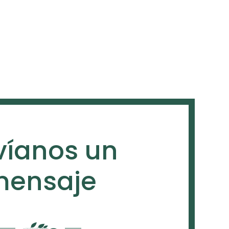
víanos un
ensaje