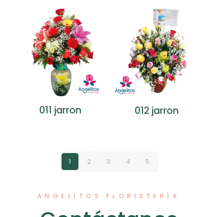
011 jarron
012 jarron
1
2
3
4
5
ANGELITOS FLORISTERÍA