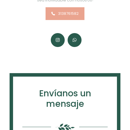
sea inolvidable con nosotros!
3138761582
Envíanos un
mensaje