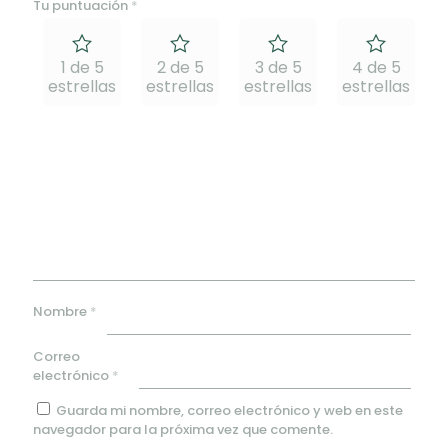
Tu puntuación
*
1 de 5
2 de 5
3 de 5
4 de 5
estrellas
estrellas
estrellas
estrellas
e
Nombre
*
Correo
electrónico
*
Guarda mi nombre, correo electrónico y web en este
navegador para la próxima vez que comente.