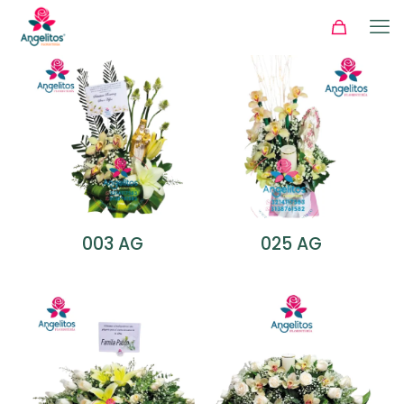
003 AG
025 AG