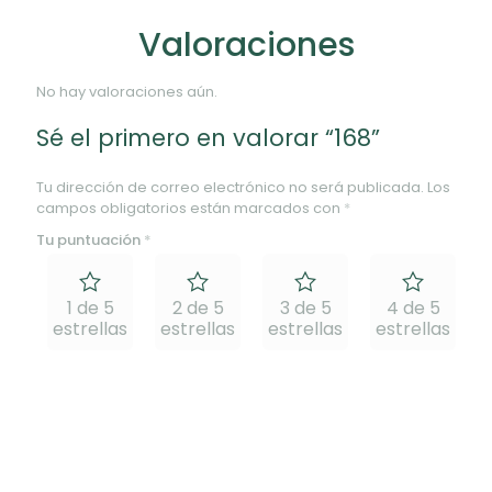
Valoraciones
No hay valoraciones aún.
Sé el primero en valorar “168”
Tu dirección de correo electrónico no será publicada.
Los
campos obligatorios están marcados con
*
Tu puntuación
*
1 de 5
2 de 5
3 de 5
4 de 5
estrellas
estrellas
estrellas
estrellas
e