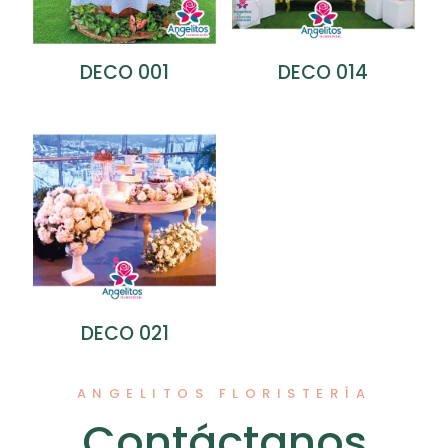
DECO 001
DECO 014
Nombre
*
Correo
electrónico
*
Guarda mi nombre, correo electrónico y web en este
navegador para la próxima vez que comente.
DECO 021
ANGELITOS FLORISTERÍA
Contáctanos