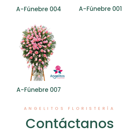
A-Fúnebre 001
A-Fúnebre 004
Nombre
*
Correo
electrónico
*
Guarda mi nombre, correo electrónico y web en este
navegador para la próxima vez que comente.
A-Fúnebre 007
ANGELITOS FLORISTERÍA
Contáctanos