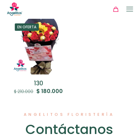
EN OFERTA
130
El
El
$
180.000
$
210.000
precio
precio
original
actual
era:
es:
$ 210.000.
$ 180.000.
ANGELITOS FLORISTERÍA
Contáctanos