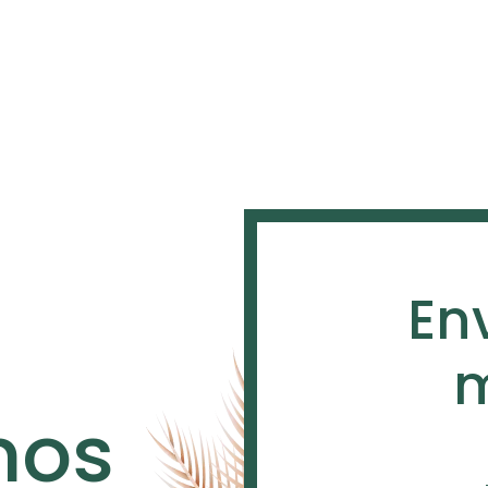
En
m
nos