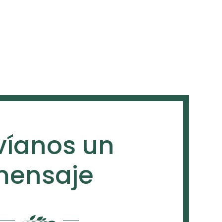
víanos un
ensaje