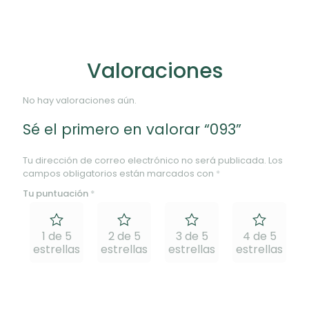
Valoraciones
No hay valoraciones aún.
Sé el primero en valorar “093”
Tu dirección de correo electrónico no será publicada.
Los
campos obligatorios están marcados con
*
Tu puntuación
*
1 de 5
2 de 5
3 de 5
4 de 5
estrellas
estrellas
estrellas
estrellas
e