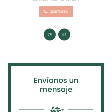
sea inolvidable con nosotros!
3138761582
Envíanos un
mensaje