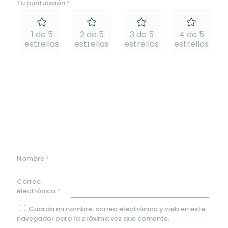
Tu puntuación
*
1 de 5
2 de 5
3 de 5
4 de 5
estrellas
estrellas
estrellas
estrellas
e
Nombre
*
Correo
electrónico
*
Guarda mi nombre, correo electrónico y web en este
navegador para la próxima vez que comente.