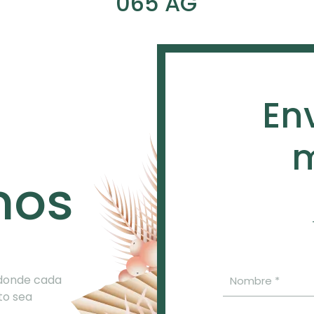
065 AG
En
m
nos
 donde cada
to sea