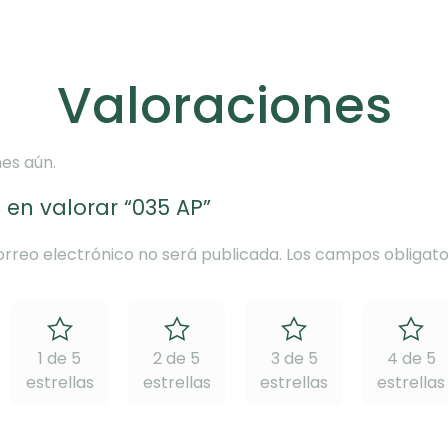
Valoraciones
es aún.
 en valorar “035 AP”
orreo electrónico no será publicada.
Los campos obligato
1 de 5
2 de 5
3 de 5
4 de 5
estrellas
estrellas
estrellas
estrellas