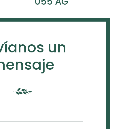
055 AG
víanos un
ensaje