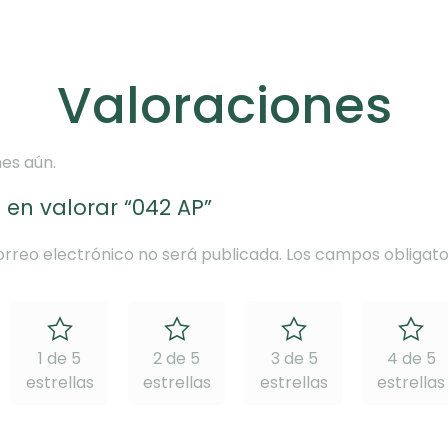
Valoraciones
es aún.
 en valorar “042 AP”
orreo electrónico no será publicada.
Los campos obligato
1 de 5
2 de 5
3 de 5
4 de 5
estrellas
estrellas
estrellas
estrellas