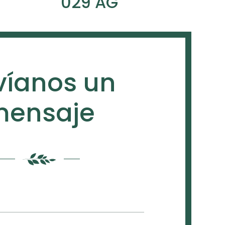
029 AG
víanos un
ensaje