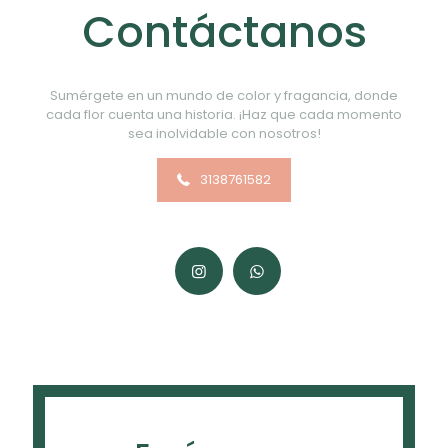
electrónico
*
Contáctanos
Guarda mi nombre, correo electrónico y web en este
navegador para la próxima vez que comente.
Sumérgete en un mundo de color y fragancia, donde
cada flor cuenta una historia. ¡Haz que cada momento
sea inolvidable con nosotros!
3138761582