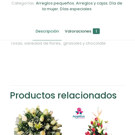
Categorías:
Arreglos pequeños
,
Arreglos y cajas
,
Día de
la mujer
,
Días especiales
Descripción
Valoraciones
1
rosas, variedad de flores, girasoles y chocolate
1 valoración en
086
angelitos
–
marzo 25,
2026
Valorado
Productos relacionados
con
5
de 5
hermosos y cumplidos
Añade una valoración