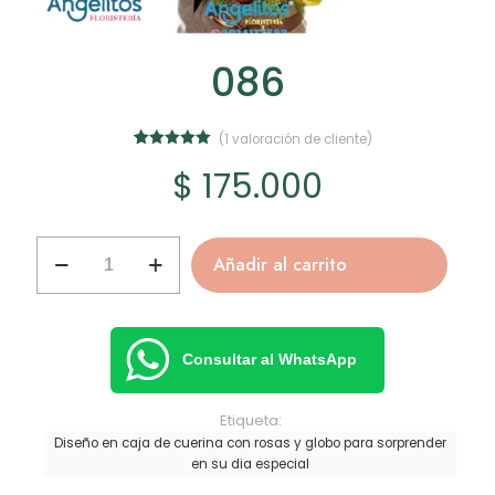
086
(
1
valoración de cliente)
1
Valorado
$
175.000
con
5.00
de 5 en
base a
valoración
de un
086
cliente
Añadir al carrito
cantidad
Consultar al WhatsApp
Etiqueta:
Diseño en caja de cuerina con rosas y globo para sorprender
en su dia especial