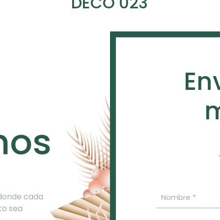
DECO 023
En
m
nos
 donde cada
to sea