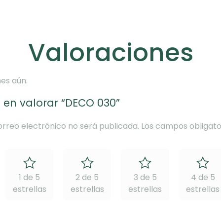
Valoraciones
es aún.
o en valorar “DECO 030”
orreo electrónico no será publicada.
Los campos obligato
1 de 5
2 de 5
3 de 5
4 de 5
estrellas
estrellas
estrellas
estrellas