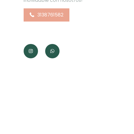
inolvidable con nosotros!
3138761582