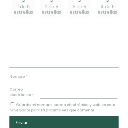
1 de 5
2 de 5
3 de 5
4 de 5
estrellas
estrellas
estrellas
estrellas
e
Nombre
*
Correo
electrónico
*
Guarda mi nombre, correo electrónico y web en este
navegador para la próxima vez que comente.