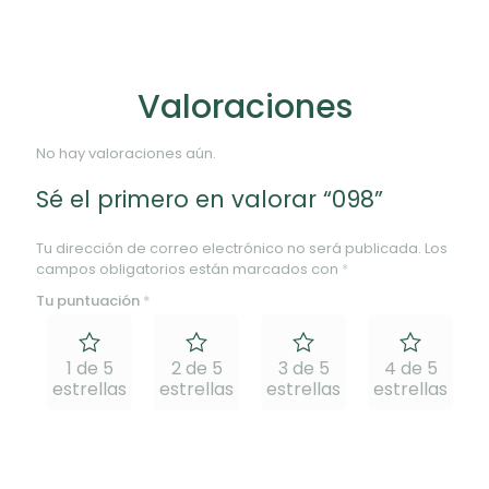
Valoraciones
No hay valoraciones aún.
Sé el primero en valorar “098”
Tu dirección de correo electrónico no será publicada.
Los
campos obligatorios están marcados con
*
Tu puntuación
*
1 de 5
2 de 5
3 de 5
4 de 5
estrellas
estrellas
estrellas
estrellas
e